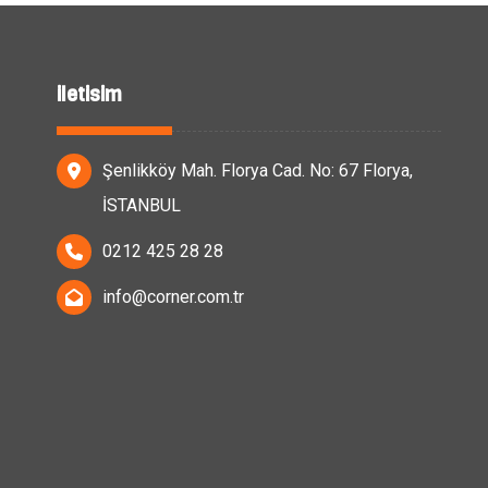
iletisim
Şenlikköy Mah. Florya Cad. No: 67 Florya,
İSTANBUL
0212 425 28 28
info@corner.com.tr