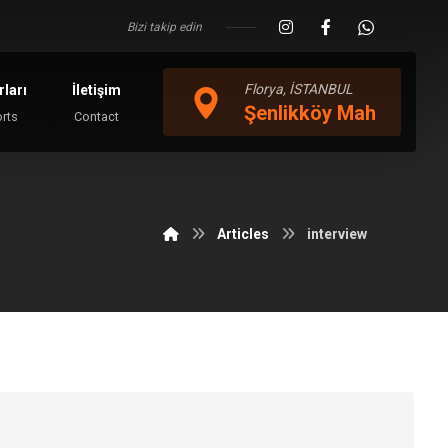
Bizi takip edin
Florya, İSTANBUL
ları
İletişim
Şenlikköy Mah
orts
Contact
Articles
interview